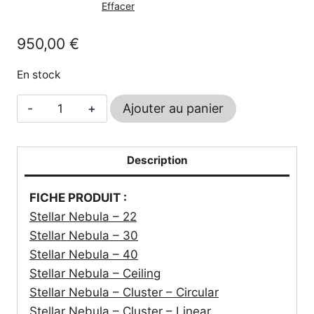
950,00 €
Effacer
à
950,00
€
3990,00 €
En stock
quantité
Ajouter au panier
de
Stellar
Nebula
Description
-
FICHE PRODUIT :
ARTEMIDE
Stellar Nebula – 22
Stellar Nebula – 30
Stellar Nebula – 40
Stellar Nebula – Ceiling
Stellar Nebula – Cluster – Circular
Stellar Nebula – Cluster – Linear