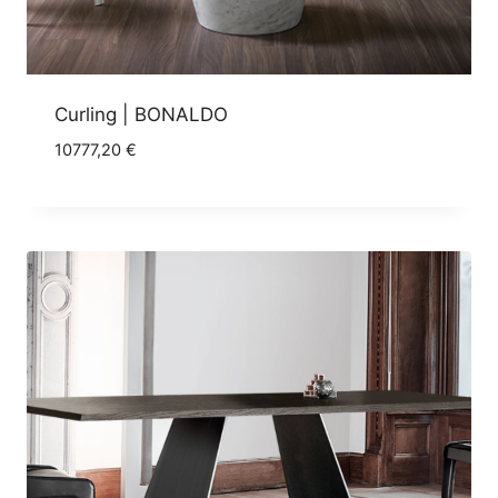
Curling | BONALDO
10777,20
€