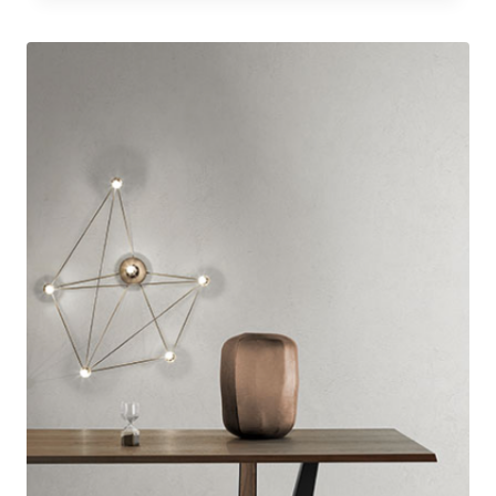
6370,80 €
à
12787,20 €