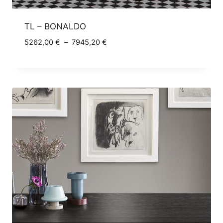
TL – BONALDO
Plage
5262,00
€
–
7945,20
€
de
prix :
5262,00 €
à
7945,20 €