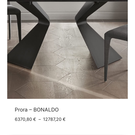
Prora – BONALDO
Plage
6370,80
€
–
12787,20
€
de
prix :