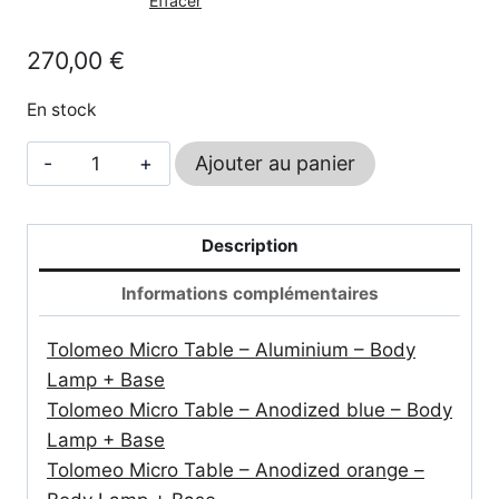
Effacer
265,00 €
à
270,00
€
275,00 €
En stock
quantité
Ajouter au panier
de
Tolomeo
Micro
Description
-
Informations complémentaires
ARTEMIDE
Tolomeo Micro Table – Aluminium – Body
Lamp + Base
Tolomeo Micro Table – Anodized blue – Body
Lamp + Base
Tolomeo Micro Table – Anodized orange –