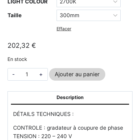
LIGHT COLOUR
202,32 €
à
Taille
227,76 €
Effacer
202,32
€
En stock
quantité
Ajouter au panier
de
Stube
-
Description
WEVER
DÉTAILS TECHNIQUES :
&
DUCRÉ
CONTROLE : gradateur à coupure de phase
TENSION : 220 – 240 V