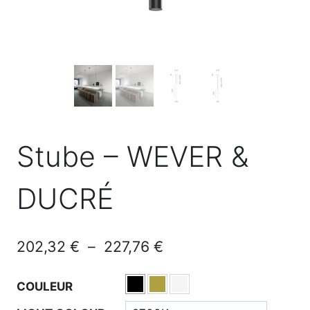
Stube – WEVER &
DUCRÉ
Plage
202,32
€
–
227,76
€
de
COULEUR
prix :