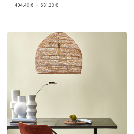
Plage
404,40
€
–
631,20
€
de
prix :
404,40 €
à
631,20 €