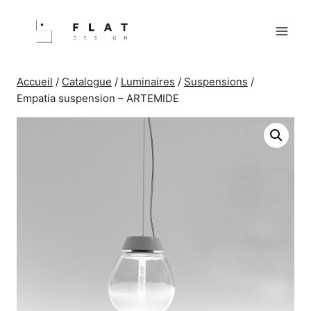
Aller
au
contenu
Accueil
/
Catalogue
/
Luminaires
/
Suspensions
/
Empatia suspension – ARTEMIDE