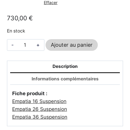
730,00 €
Effacer
à
730,00
€
1350,00 €
En stock
quantité
Ajouter au panier
de
Empatia
suspension
Description
-
Informations complémentaires
ARTEMIDE
Fiche produit :
Empatia 16 Suspension
Empatia 26 Suspension
Empatia 36 Suspension