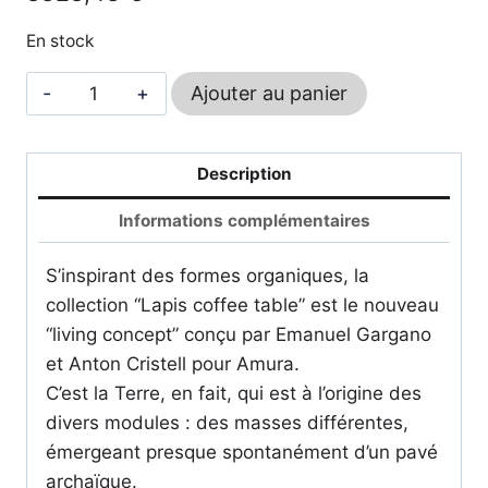
8328,43 €
En stock
quantité
Ajouter au panier
de
Lapis
-
Description
AMURA
Informations complémentaires
S’inspirant des formes organiques, la
collection “Lapis coffee table” est le nouveau
“living concept” conçu par Emanuel Gargano
et Anton Cristell pour Amura.
C’est la Terre, en fait, qui est à l’origine des
divers modules : des masses différentes,
émergeant presque spontanément d’un pavé
archaïque.