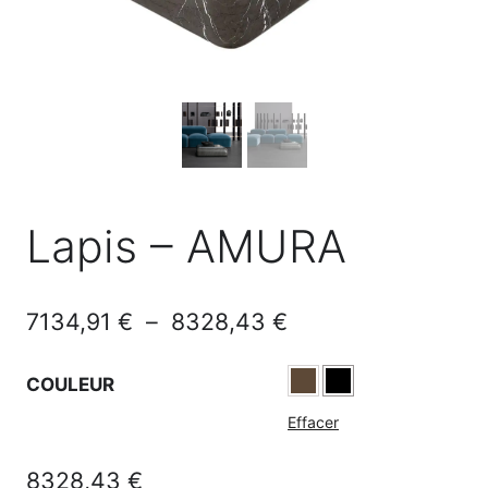
Lapis – AMURA
Plage
7134,91
€
–
8328,43
€
de
COULEUR
prix :
Effacer
7134,91 €
à
8328,43
€