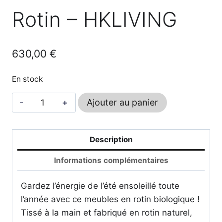
Rotin – HKLIVING
630,00
€
En stock
quantité
Ajouter au panier
de
Table
Basse
Description
en
Informations complémentaires
Rotin
-
Gardez l’énergie de l’été ensoleillé toute
HKLIVING
l’année avec ce meubles en rotin biologique !
Tissé à la main et fabriqué en rotin naturel,