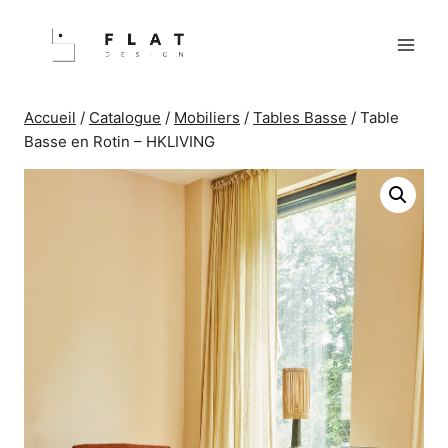
Aller
au
contenu
Accueil
/
Catalogue
/
Mobiliers
/
Tables Basse
/
Table
Basse en Rotin – HKLIVING