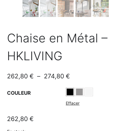
Chaise en Métal –
HKLIVING
Plage
262,80
€
–
274,80
€
de
COULEUR
prix :
Effacer
262,80 €
à
262,80
€
274,80 €