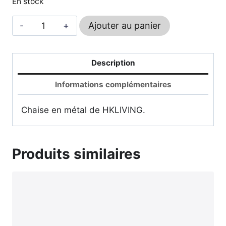
En stock
quantité
Ajouter au panier
de
Chaise
en
Description
Métal
Informations complémentaires
-
HKLIVING
Chaise en métal de HKLIVING.
Produits similaires