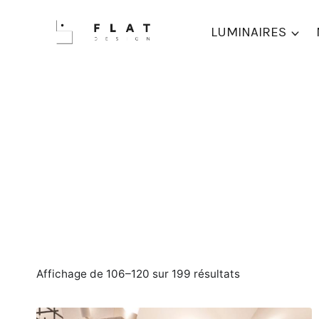
Aller
au
LUMINAIRES
contenu
Trié
Affichage de 106–120 sur 199 résultats
du
plus