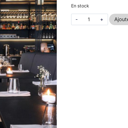
En stock
quantité
Ajout
de
Fox
3727
-
PEDRALI