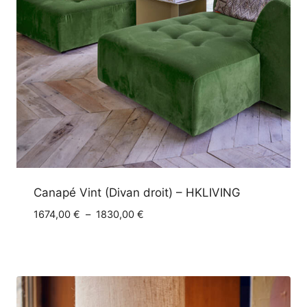
Canapé Vint (Divan droit) – HKLIVING
Plage
1674,00
€
–
1830,00
€
de
prix :
1674,00 €
à
1830,00 €