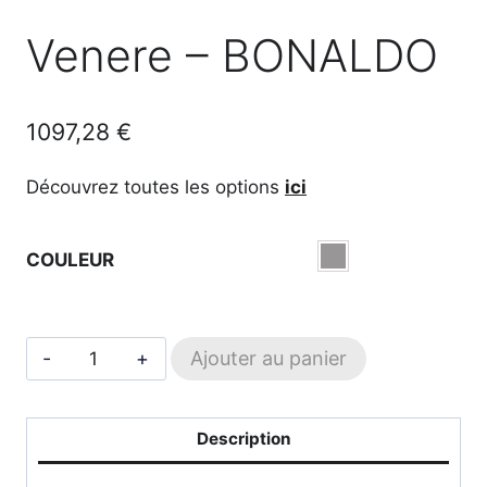
Venere – BONALDO
1097,28
€
Découvrez toutes les options
ici
COULEUR
quantité
Ajouter au panier
de
Venere
-
Description
BONALDO