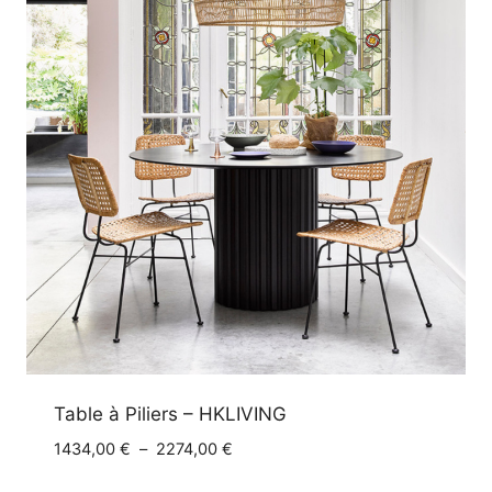
Table à Piliers – HKLIVING
Plage
1434,00
€
–
2274,00
€
de