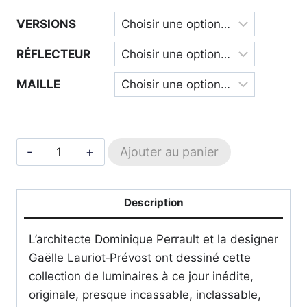
de
VERSIONS
prix :
600,00 €
RÉFLECTEUR
à
MAILLE
1812,00 €
quantité
Ajouter au panier
de
In
The
Description
Tube
L’architecte Dominique Perrault et la designer
-
Gaëlle Lauriot‑Prévost ont dessiné cette
DCW
collection de luminaires à ce jour inédite,
éditions
originale, presque incassable, inclassable,