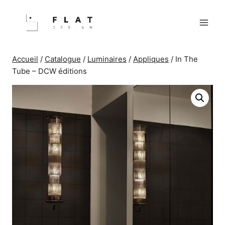
Aller
au
contenu
Accueil
/
Catalogue
/
Luminaires
/
Appliques
/
In The
Tube – DCW éditions