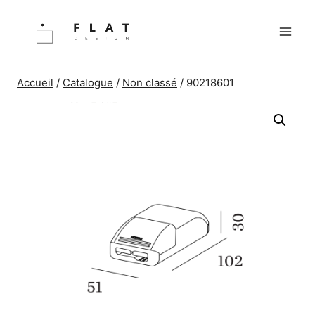
Aller
au
contenu
Accueil
/
Catalogue
/
Non classé
/
90218601