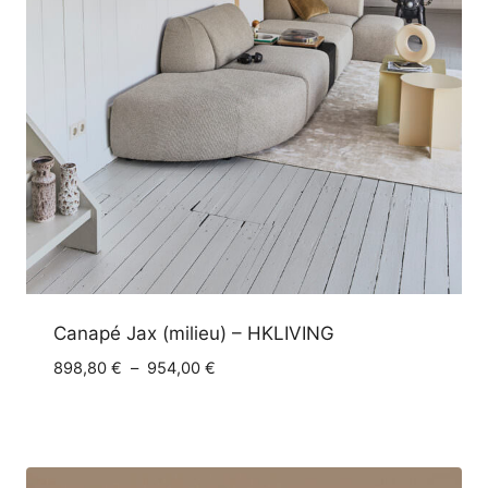
Canapé Jax (milieu) – HKLIVING
Plage
898,80
€
–
954,00
€
de
prix :
898,80 €
à