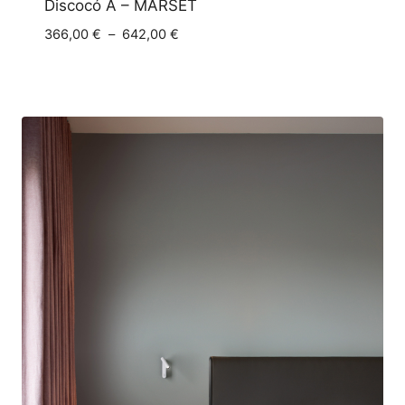
Discocó A – MARSET
Plage
366,00
€
–
642,00
€
de
prix :
366,00 €
à
642,00 €