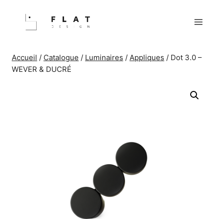
Aller
au
contenu
Accueil
/
Catalogue
/
Luminaires
/
Appliques
/
Dot 3.0 –
WEVER & DUCRÉ