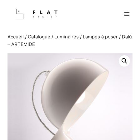
Aller
au
contenu
Accueil
/
Catalogue
/
Luminaires
/
Lampes à poser
/
Dalù
– ARTEMIDE