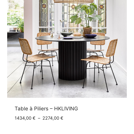
Table à Piliers – HKLIVING
Plage
1434,00
€
–
2274,00
€
de
prix :