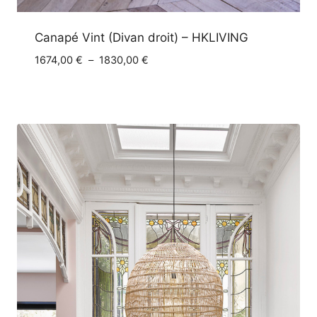
Canapé Vint (Divan droit) – HKLIVING
Plage
1674,00
€
–
1830,00
€
de
prix :
1674,00 €
à
1830,00 €