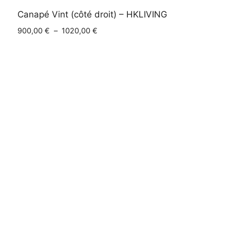
Canapé Vint (côté droit) – HKLIVING
Plage
900,00
€
–
1020,00
€
de
prix :
900,00 €
à
1020,00 €