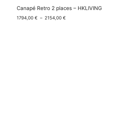
Canapé Retro 2 places – HKLIVING
Plage
1794,00
€
–
2154,00
€
de
prix :
1794,00 €
à
2154,00 €