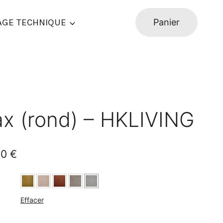
AGE TECHNIQUE
Panier
x (rond) – HKLIVING
Plage
00
€
de
prix :
Effacer
1620,00 €
à