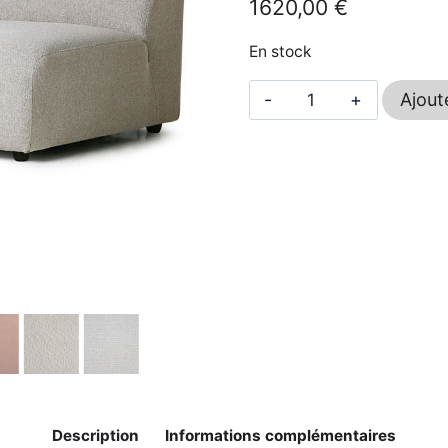
1620,00
€
En stock
quantité
Ajout
de
Canapé
Jax
(rond)
-
HKLIVING
Description
Informations complémentaires