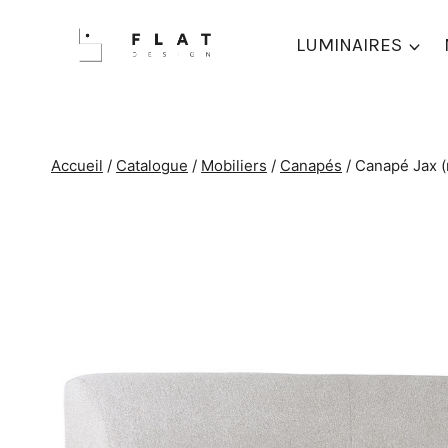
Aller
au
LUMINAIRES
contenu
Accueil
/
Catalogue
/
Mobiliers
/
Canapés
/
Canapé Jax (