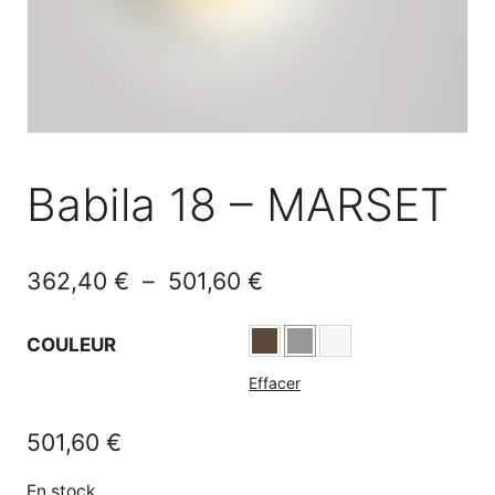
Babila 18 – MARSET
Plage
362,40
€
–
501,60
€
de
COULEUR
prix :
Effacer
362,40 €
à
501,60
€
501,60 €
En stock