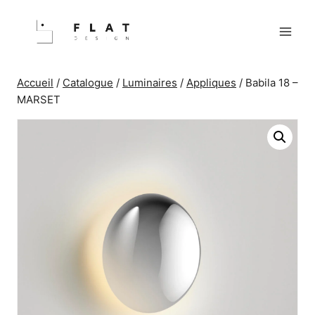
Aller
au
contenu
Accueil
/
Catalogue
/
Luminaires
/
Appliques
/
Babila 18 –
MARSET