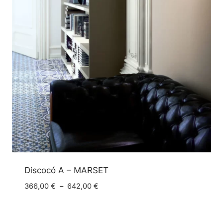
Discocó A – MARSET
Plage
366,00
€
–
642,00
€
de
prix :
366,00 €