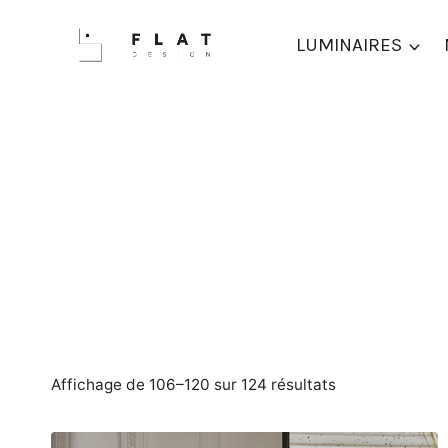
Aller
au
LUMINAIRES
contenu
Trié
Affichage de 106–120 sur 124 résultats
du
plus