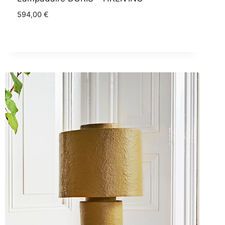
594,00
€