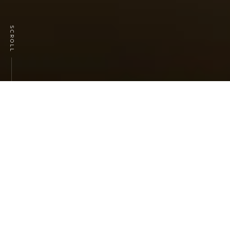
SCROLL
Marset
Marset est une entreprise de design
d'éclairage espagnole fondée en 1965.
Depuis plus de 50 ans, Marset s'est
spécialisée dans la création de luminaires
innovants et fonctionnels qui sont
appréciés pour leur esthétique
contemporaine et leur haute qualité de
fabrication.